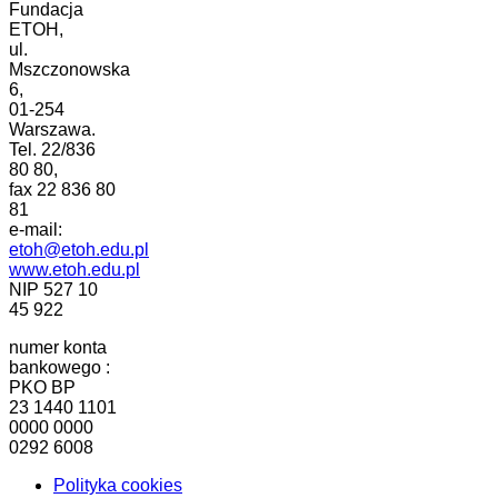
Fundacja
ETOH,
ul.
Mszczonowska
6,
01-254
Warszawa.
Tel. 22/836
80 80,
fax 22 836 80
81
e-mail:
etoh@etoh.edu.pl
www.etoh.edu.pl
NIP 527 10
45 922
numer konta
bankowego :
PKO BP
23 1440 1101
0000 0000
0292 6008
Polityka cookies