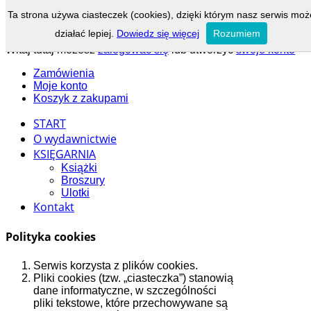
Obsługa klienta: tel.:
22 836 80 80
, fax:
22 836 80 81
, e-mail:
Ta strona używa ciasteczek (cookies), dzięki którym nasz serwis moż
ksiegarnia@wydawnictworemedium.pl
działać lepiej.
Dowiedz się więcej
Rozumiem
Menu:
Witaj tutaj możesz
zalogować się
lub utworzyć
swoje konto
Zamówienia
Moje konto
Koszyk z zakupami
START
O wydawnictwie
KSIĘGARNIA
Książki
Broszury
Ulotki
Kontakt
Polityka cookies
Serwis korzysta z plików cookies.
Pliki cookies (tzw. „ciasteczka”) stanowią
dane informatyczne, w szczególności
pliki tekstowe, które przechowywane są