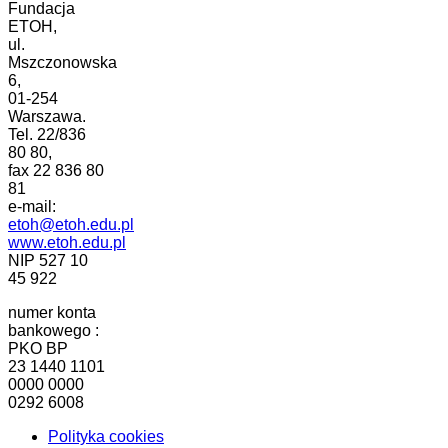
Fundacja
ETOH,
ul.
Mszczonowska
6,
01-254
Warszawa.
Tel. 22/836
80 80,
fax 22 836 80
81
e-mail:
etoh@etoh.edu.pl
www.etoh.edu.pl
NIP 527 10
45 922
numer konta
bankowego :
PKO BP
23 1440 1101
0000 0000
0292 6008
Polityka cookies