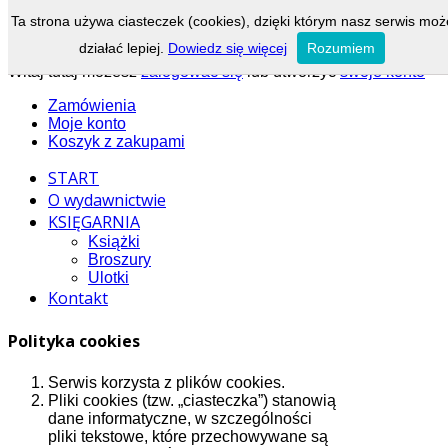
Obsługa klienta: tel.:
22 836 80 80
, fax:
22 836 80 81
, e-mail:
Ta strona używa ciasteczek (cookies), dzięki którym nasz serwis moż
ksiegarnia@wydawnictworemedium.pl
działać lepiej.
Dowiedz się więcej
Rozumiem
Menu:
Witaj tutaj możesz
zalogować się
lub utworzyć
swoje konto
Zamówienia
Moje konto
Koszyk z zakupami
START
O wydawnictwie
KSIĘGARNIA
Książki
Broszury
Ulotki
Kontakt
Polityka cookies
Serwis korzysta z plików cookies.
Pliki cookies (tzw. „ciasteczka”) stanowią
dane informatyczne, w szczególności
pliki tekstowe, które przechowywane są